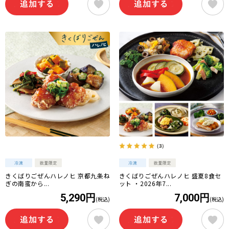
（3）
きくばりごぜんハレノヒ 京都九条ね
きくばりごぜんハレノヒ 盛夏8食セ
ぎの南蛮から...
ット ・2026年7...
5,290円
7,000円
(税込)
(税込)