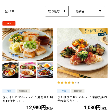
絞り込む
商品名
全74件
（1）
きくばりごぜんハレノヒ 夏を乗り切
きくばりごぜんハレノヒ 京都九条ね
る16食セット...
ぎの南蛮から...
12,980円
1,080円
(税込)
(税込)