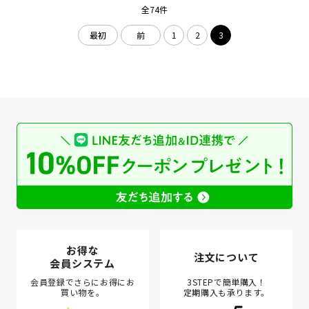
全74件
最初
前
1
2
3
お得な
注文について
会員システム
会員登録でさらにお得にお
3STEPで簡単購入！
買い物を。
定期購入も承ります。