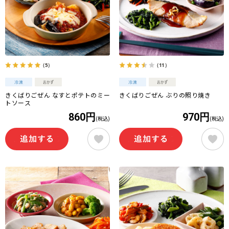
（5）
（11）
きくばりごぜん なすとポテトのミー
きくばりごぜん ぶりの照り焼き
トソース
860円
970円
(税込)
(税込)