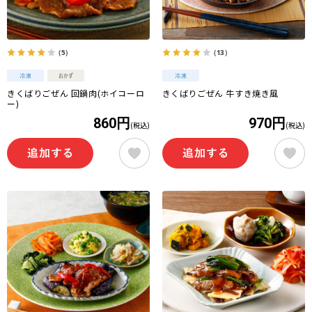
（5）
（13）
きくばりごぜん 回鍋肉(ホイコーロ
きくばりごぜん 牛すき焼き風
ー)
860円
970円
(税込)
(税込)