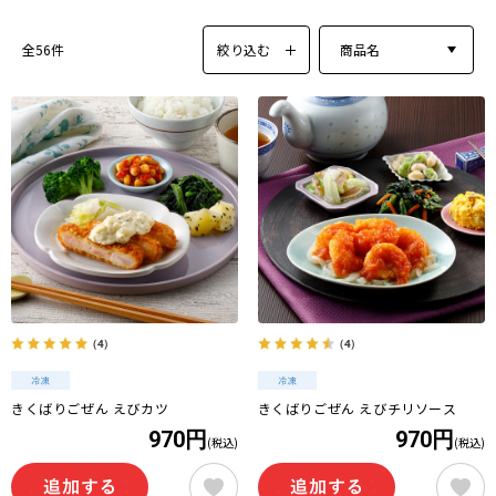
絞り込む
商品名
全56件
（4）
（4）
きくばりごぜん えびカツ
きくばりごぜん えびチリソース
970円
970円
(税込)
(税込)