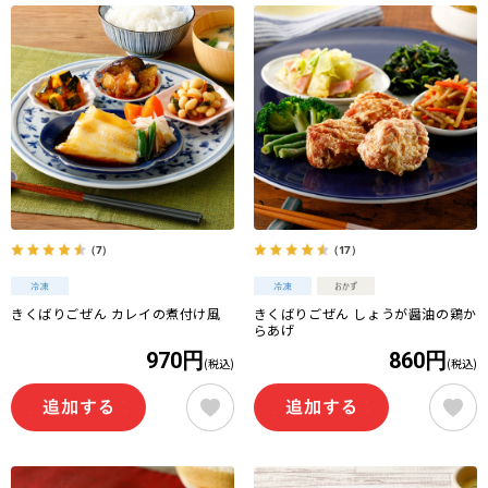
（7）
（17）
きくばりごぜん カレイの煮付け風
きくばりごぜん しょうが醤油の鶏か
らあげ
970円
860円
(税込)
(税込)