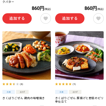
クバター
860円
860円
(税込)
(税込)
（3）
（1）
きくばりごぜん 鶏肉の味噌焼き
きくばりごぜん 厚揚げと野菜のピリ
辛仕立て