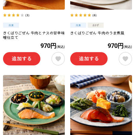
（3）
（6）
きくばりごぜん 牛肉とナスの甘辛味
きくばりごぜん 牛肉のうま煮風
噌仕立て
970円
970円
(税込)
(税込)