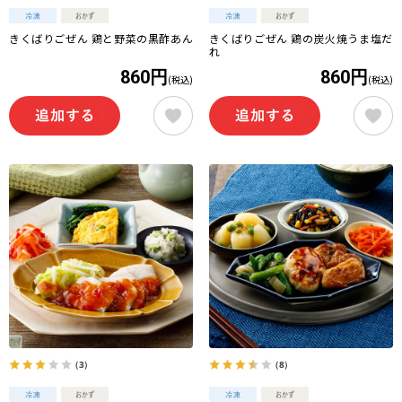
きくばりごぜん 鶏と野菜の黒酢あん
きくばりごぜん 鶏の炭火焼うま塩だ
れ
860円
860円
(税込)
(税込)
（3）
（8）