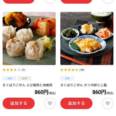
（7）
（16）
きくばりごぜん えび焼売と肉焼売
きくばりごぜん カツの卵とじ風
860円
860円
(税込)
(税込)