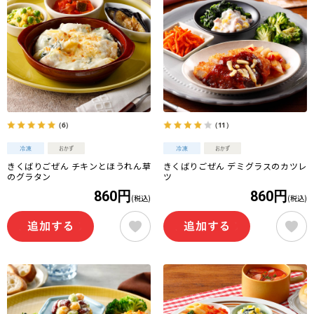
（6）
（11）
きくばりごぜん チキンとほうれん草
きくばりごぜん デミグラスのカツレ
のグラタン
ツ
860円
860円
(税込)
(税込)