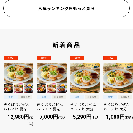
人気ランキングをもっと見る
新着商品
きくばりごぜん
きくばりごぜん
きくばりごぜん
きくばりごぜん
ハレノヒ 夏を乗
ハレノヒ 夏を乗
ハレノヒ 大分産
ハレノヒ 大分産
り切る16食セッ
り切る8食セット
かぼす香るおろ
かぼす香るおろ
12,980円
7,000円
5,290円
1,080円
ト...
(税
...
(税込)
し...
(税込)
し...
(税込)
込)