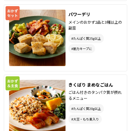
パワーデリ
メインのおかず2品と3種以上の
副菜
#たんぱく質25g以上
#筋力キープに
きくばり まめなごはん
ごはん付きのタンパク質が摂れ
るメニュー
#たんぱく質20g以上
#大豆・もち麦入り