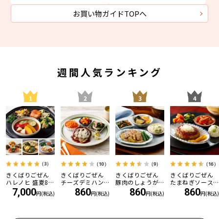
お買い物ガイドTOPへ
週間人気ランキング
1
2
3
4
（3）
（10）
（9）
（16）
きくばりごぜん
きくばりごぜん
きくばりごぜん
きくばりごぜん
ハレノヒ 盛夏8食
チーズデミハン
豚肉のしょうが
たまねぎソース
セット ・2026年
バーグ
焼き
の和風ハンバー
7,000
860
860
860
円(税込)
円(税込)
円(税込)
円(税込)
7月
グ