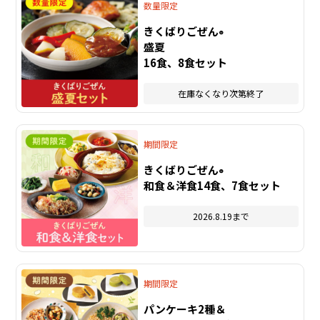
数量限定
きくばりごぜん
®
盛夏
16食、8食セット
在庫なくなり次第終了
期間限定
きくばりごぜん
®
和食＆洋食14食、7食セット
2026.8.19まで
期間限定
パンケーキ2種＆