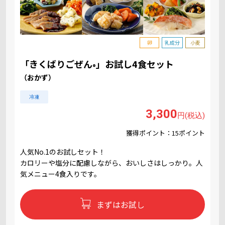
卵
乳成分
小麦
「きくばりごぜん
」お試し4食セット
®
（おかず）
冷凍
3,300
円(税込)
獲得ポイント：15ポイント
人気No.1のお試しセット！
カロリーや塩分に配慮しながら、おいしさはしっかり。人
気メニュー4食入りです。
まずはお試し