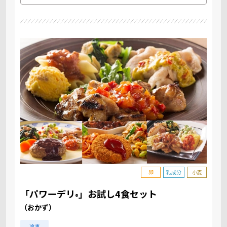
卵
乳成分
小麦
「パワーデリ
」お試し4食セット
®
（おかず）
冷凍