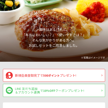
興味はあるけれど、
「本当においしい？」「使いやすさは？」
そんな気がかりがある方へ。
お試しセットをご用意しました。
※写真はイメージです
新規会員登録完了で
プレゼント!
500ポイント
LINE 友だち追加
で
クーポンプレゼント!
10％OFF
＆アカウント連携