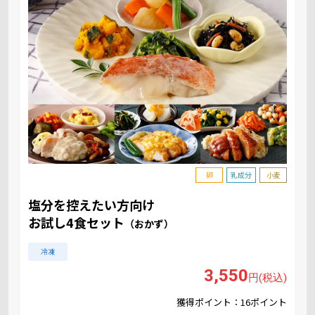
卵
乳成分
小麦
塩分を控えたい方向け
お試し4食セット
（おかず）
冷凍
3,550
円(税込)
獲得ポイント：16ポイント