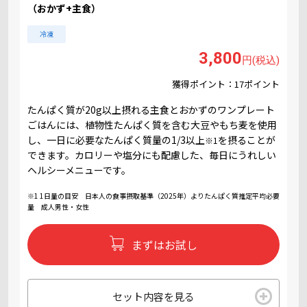
（おかず+主食）
冷凍
3,800
円(税込)
獲得ポイント：17ポイント
たんぱく質が20g以上摂れる主食とおかずのワンプレート
ごはんには、植物性たんぱく質を含む大豆やもち麦を使用
し、一日に必要なたんぱく質量の1/3以上
を摂ることが
※1
できます。カロリーや塩分にも配慮した、毎日にうれしい
ヘルシーメニューです。
※1 1日量の目安 日本人の食事摂取基準（2025年）よりたんぱく質推定平均必要
量 成人男性・女性
まずはお試し
セット内容を見る