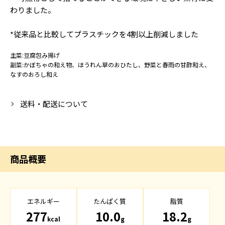
わりました。
*従来品と比較してプラスチックを4割以上削減しました
主菜:豆腐包み揚げ
副菜:かぼちゃの和え物、ほうれん草のおひたし、野菜と春雨の甘酢和え、
なすのおろし和え
送料・配送について
商品概要
エネルギー
たんぱく質
脂質
277
10.0
18.2
kcal
g
g