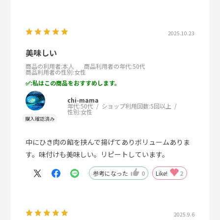
2025.10.23
美味しい
商品の利用者
:本人
商品利用者の年代
:50代
商品利用者の性別
:女性
:私はこの商品をおすすめします。
chi-mama
年代:
50代
ショップ利用回数:
5回以上
性別:
女性
中にひき肉の餡を挟んで揚げてありボリュームありま
す。味付けも美味しい。リピートしています。
参考になった
0
Like!
2
2025.9.6