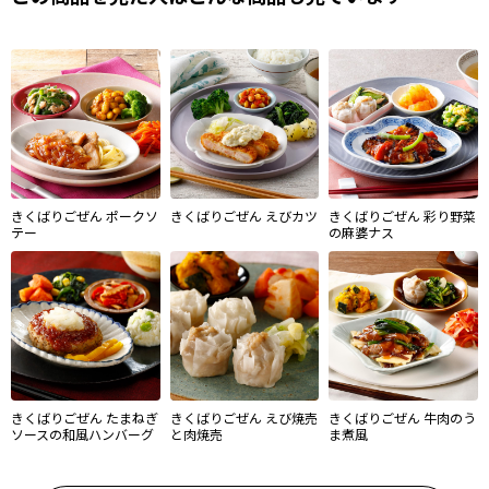
きくばりごぜん ポークソ
きくばりごぜん えびカツ
きくばりごぜん 彩り野菜
テー
の麻婆ナス
きくばりごぜん たまねぎ
きくばりごぜん えび焼売
きくばりごぜん 牛肉のう
ソースの和風ハンバーグ
と肉焼売
ま煮風