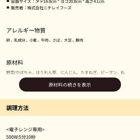
容器サイズ
：タテ16.8cm * ヨコ20.8cm * 高さ4.1cm
販売者
：株式会社ニチレイフーズ
アレルギー物質
卵
乳成分
小麦
牛肉
さば
大豆
豚肉
原材料
野菜(かぼちゃ、ほうれん草、にんじん、たまねぎ、ピーマン、ね
ぎ)、豆腐包み揚げ(国内製造)(植物油脂、豆乳、豚肉、たまねぎ、粉末
原材料の続きを表示
状植物性たん白、粒状植物性たん白、豚脂、パン粉、粉末大豆、小麦
粉、砂糖、マヨネーズ、食塩、ポークエキス、しょうゆ、香辛料、焼
酎、ロースト風味調味料)、揚げなす(なす、植物油脂)、はるさめ、し
ょうゆ、しいたけ、砂糖、植物油脂、牛肉、だいこんおろし、みりん
調理方法
風調味料、酢、酒、かつおだし、かつおぶしエキスパウダー、酵母エ
キスパウダー、食塩/増粘剤(加工でん粉)、調味料(アミノ酸等)、ミョ
ウバン、クエン酸Na、グルコン酸Na、豆腐用凝固剤、炭酸K、重曹、
<電子レンジ専用>
香辛料抽出物、(一部に小麦・卵・乳成分・牛肉・さば・大豆・豚肉を
500W:5分10秒
含む)