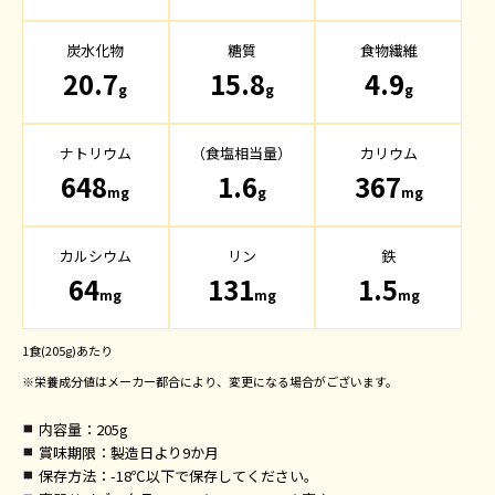
炭水化物
糖質
食物繊維
20.7
15.8
4.9
g
g
g
ナトリウム
（食塩相当量）
カリウム
648
1.6
367
mg
g
mg
カルシウム
リン
鉄
64
131
1.5
mg
mg
mg
1食(205g)あたり
※栄養成分値はメーカー都合により、変更になる場合がございます。
内容量
：205g
賞味期限
：製造日より9か月
保存方法
：-18℃以下で保存してください。