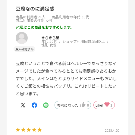
豆腐なのに満足感
商品の利用者
:本人
商品利用者の年代
:50代
商品利用者の性別
:女性
:私はこの商品をおすすめします。
きらきら星
年代:
50代
ショップ利用回数:
5回以上
性別:
女性
豆腐ということで食べる前はヘルシーであっさりなイ
メージでしたが食べてみるととても満足感のあるおか
ずでした。メインはもとよりサイドメニューもおいし
くてご飯との相性もバッチリ。これはリピートしたい
と思います。
参考になった
0
Like!
1
2025.4.20