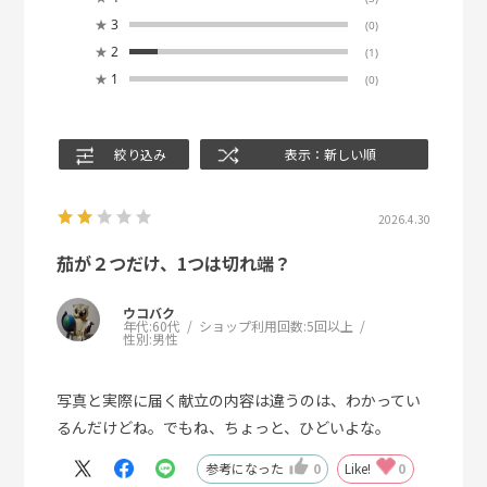
★
3
(0)
★
2
(1)
★
1
(0)
絞り込み
表示：新しい順
2026.4.30
茄が２つだけ、1つは切れ端？
ウコバク
年代:
60代
ショップ利用回数:
5回以上
性別:
男性
写真と実際に届く献立の内容は違うのは、わかってい
るんだけどね。でもね、ちょっと、ひどいよな。
参考になった
0
Like!
0