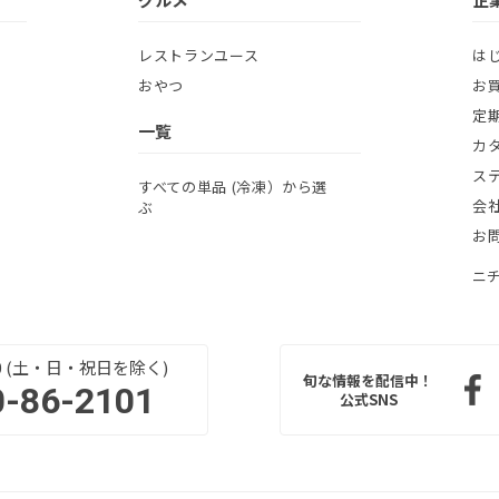
レストランユース
は
おやつ
お
定
一覧
カ
ス
すべての単品 (冷凍）から選
会
ぶ
お
ニ
:00 (土・日・祝日を除く)
旬な情報を配信中！
0-86-2101
公式SNS