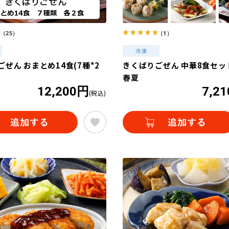
（25）
（1）
ぜん おまとめ14食(7種*2
きくばりごぜん 中華8食セット
春夏
12,200円
7,2
(税込)