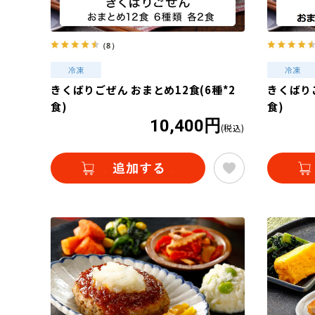
（8）
きくばりごぜん おまとめ12食(6種*2
きくばりご
食)
食)
10,400円
(税込)