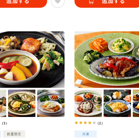
（3）
（2）