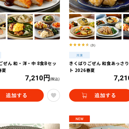
（3）
ごぜん 和・洋・中 8食Bセッ
きくばりごぜん 和食あっさり
春夏
ト 2026春夏
7,210円
7,2
(税込)