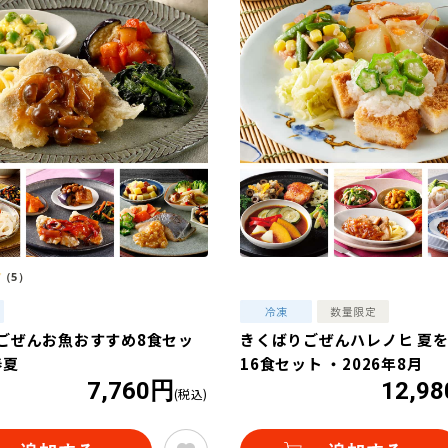
（5）
ごぜんお魚おすすめ8食セッ
きくばりごぜんハレノヒ 夏
春夏
16食セット ・2026年8月
7,760円
12,9
(税込)