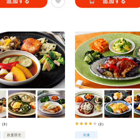
（3）
（2）