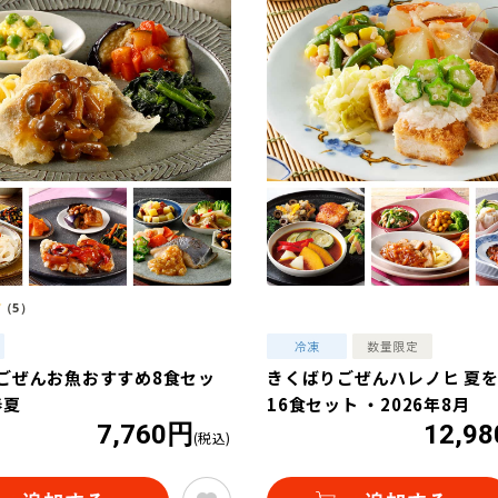
（5）
ごぜんお魚おすすめ8食セッ
きくばりごぜんハレノヒ 夏
春夏
16食セット ・2026年8月
7,760円
12,9
(税込)