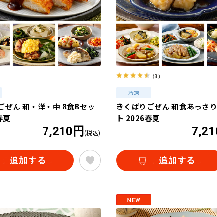
（3）
ごぜん 和・洋・中 8食Bセッ
きくばりごぜん 和食あっさり
春夏
ト 2026春夏
7,210円
7,2
(税込)