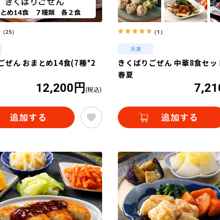
（25）
（1）
ぜん おまとめ14食(7種*2
きくばりごぜん 中華8食セット
春夏
12,200円
7,2
(税込)