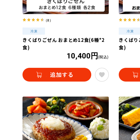
（8）
きくばりごぜん おまとめ12食(6種*2
きくばりご
食)
食)
10,400円
(税込)