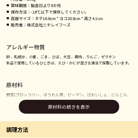
賞味期限
：製造日より9か月
保存方法
：-18℃以下で保存してください。
容器サイズ
：タテ16.8cm * ヨコ20.8cm * 高さ4.1cm
販売者
：株式会社ニチレイフーズ
アレルギー物質
卵
乳成分
小麦
ごま
さば
大豆
鶏肉
りんご
ゼラチン
本品で使用しているひじきは、えび・かにが混ざる漁法で採取しています。
原材料
野菜(ブロッコリー、ほうれん草、ピーマン、ばれいしょ、にんじん、
たまねぎ、えだまめ、コーン、グリンピース)、鶏肉加工品(タイ製造)
原材料の続きを表示
(鶏肉、小麦粉、粉末状植物性たん白、食塩、ぶどう糖、米粉)、しい
たけ、マヨネーズ風ドレッシング、植物油脂、ひじき、にんにくペー
スト、バター、しょうゆ、デキストリン、ごま、酢、砂糖、酒、かつ
おぶしエキスパウダー、コンソメパウダー、食塩、香辛料/増粘剤(加
調理方法
工でん粉、増粘多糖類)、加工でん粉、調味料(アミノ酸等)、ポリリン