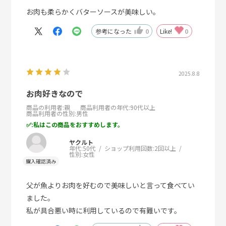
お肉も柔らかくバターソースが美味しい。
参考になった
0
Like!
0
2025.8.8
お肉好きなので
商品の利用者
:親
商品利用者の年代
:90代以上
商品利用者の性別
:男性
:私はこの商品をおすすめします。
ヤクルト
年代:
50代
ショップ利用回数:
2回以上
性別:
女性
父が魚よりお肉を好むので美味しいと言って食べてい
ました。
私が具合悪い時に利用しているので有難いです。