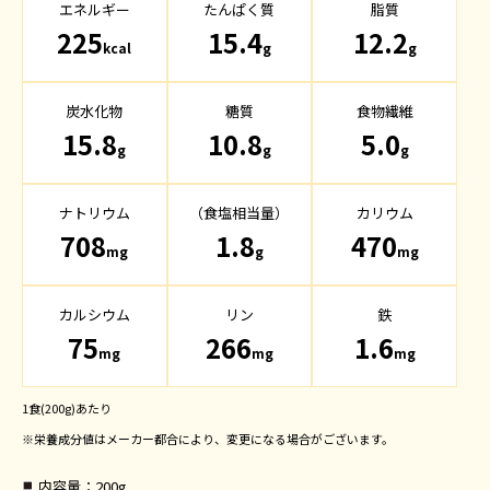
エネルギー
たんぱく質
脂質
225
15.4
12.2
kcal
g
g
炭水化物
糖質
食物繊維
15.8
10.8
5.0
g
g
g
ナトリウム
（食塩相当量）
カリウム
708
1.8
470
mg
g
mg
カルシウム
リン
鉄
75
266
1.6
mg
mg
mg
1食(200g)あたり
※栄養成分値はメーカー都合により、変更になる場合がございます。
内容量
：200g