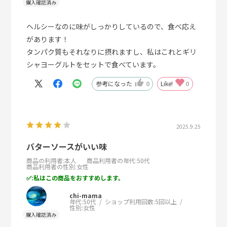
ヘルシーなのに味がしっかりしているので、食べ応え
があります！
タンパク質もそれなりに摂れますし、私はこれとギリ
シャヨーグルトをセットで食べています。
参考になった
0
Like!
0
2025.9.25
バターソースがいい味
商品の利用者
:本人
商品利用者の年代
:50代
商品利用者の性別
:女性
:私はこの商品をおすすめします。
chi-mama
年代:
50代
ショップ利用回数:
5回以上
性別:
女性