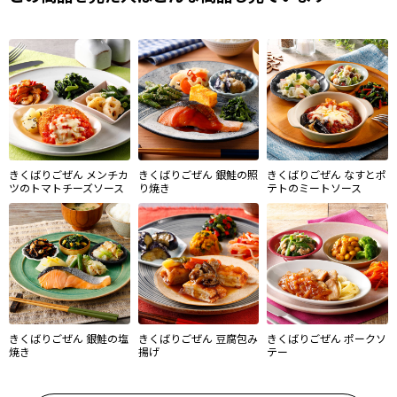
きくばりごぜん メンチカ
きくばりごぜん 銀鮭の照
きくばりごぜん なすとポ
ツのトマトチーズソース
り焼き
テトのミートソース
きくばりごぜん 銀鮭の塩
きくばりごぜん 豆腐包み
きくばりごぜん ポークソ
焼き
揚げ
テー