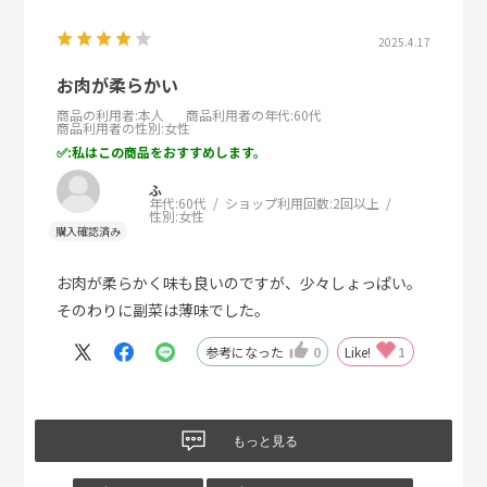
2025.4.17
お肉が柔らかい
商品の利用者
:本人
商品利用者の年代
:60代
商品利用者の性別
:女性
:私はこの商品をおすすめします。
ふ
年代:
60代
ショップ利用回数:
2回以上
性別:
女性
お肉が柔らかく味も良いのですが、少々しょっぱい。
そのわりに副菜は薄味でした。
参考になった
0
Like!
1
もっと見る