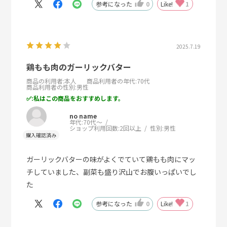
参考になった
0
Like!
1
2025.7.19
鶏もも肉のガーリックバター
商品の利用者
:本人
商品利用者の年代
:70代
商品利用者の性別
:男性
:私はこの商品をおすすめします。
no name
年代:
70代～
ショップ利用回数:
2回以上
性別:
男性
ガーリックバターの味がよくでていて鶏もも肉にマッ
チしていました、副菜も盛り沢山でお腹いっぱいでし
た
参考になった
0
Like!
1