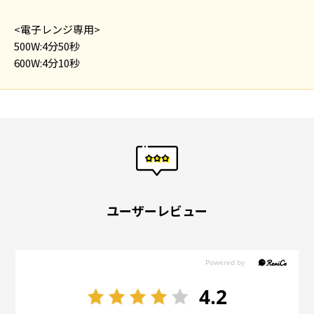
酸Na、キシロース、着色料(カラメル)、香辛料抽出物、(一部に小麦・
卵・乳成分・ごま・さば・大豆・鶏肉・りんご・ゼラチンを含む)
<電子レンジ専用>
500W:4分50秒
600W:4分10秒
ユーザーレビュー
4.2