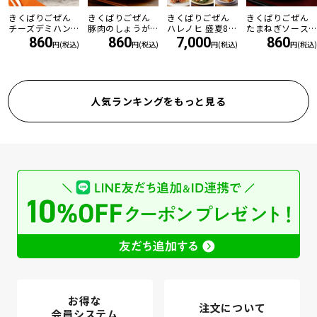
きくばりごぜん
きくばりごぜん
きくばりごぜん
きくばりごぜん
チーズデミハン
豚肉のしょうが
ハレノヒ 盛夏8食
たまねぎソース
バーグ
焼き
セット ・2026年
の和風ハンバー
860
860
7,000
860
円(税込)
円(税込)
円(税込)
円(税込)
7月
グ
人気ランキングをもっと見る
お得な
注文について
会員システム