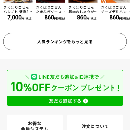
きくばりごぜん
きくばりごぜん
きくばりごぜん
きくばりごぜん
ハレノヒ 盛夏8食
たまねぎソース
豚肉のしょうが
チーズデミハン
セット ・2026年
の和風ハンバー
焼き
バーグ
7,000
860
860
860
円(税込)
円(税込)
円(税込)
円(税込)
7月
グ
人気ランキングをもっと見る
お得な
注文について
会員システム