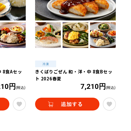
 8食Aセッ
きくばりごぜん 和・洋・中 8食Bセッ
ト 2026春夏
210円
7,210円
(税込)
(税込)