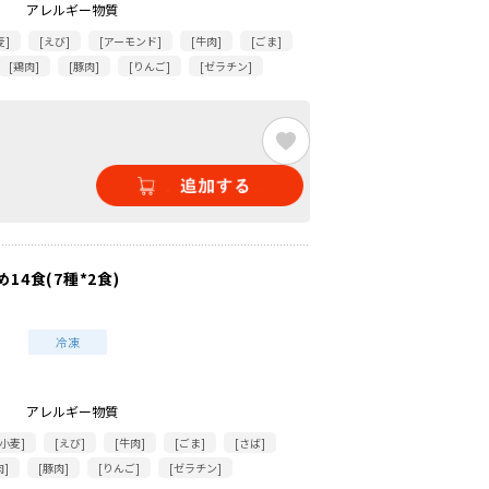
アレルギー物質
麦]
[えび]
[アーモンド]
[牛肉]
[ごま]
[鶏肉]
[豚肉]
[りんご]
[ゼラチン]
14食(7種*2食)
アレルギー物質
[小麦]
[えび]
[牛肉]
[ごま]
[さば]
肉]
[豚肉]
[りんご]
[ゼラチン]