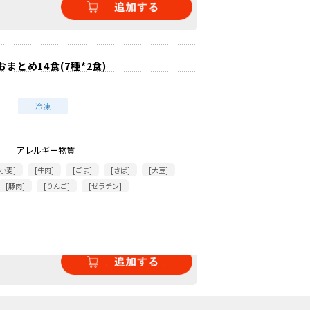
まとめ14食(7種*2食)
アレルギー物質
[小麦]
[牛肉]
[ごま]
[さば]
[大豆]
[豚肉]
[りんご]
[ゼラチン]