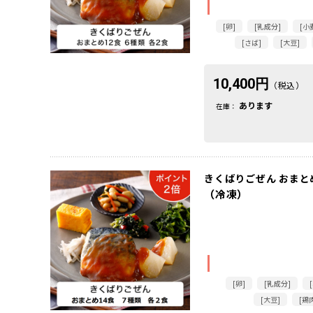
[卵]
[乳成分]
[小
[さば]
[大豆]
10,400円
（税込）
あります
在庫：
きくばりごぜん おまとめ
（冷凍）
[卵]
[乳成分]
[大豆]
[鶏