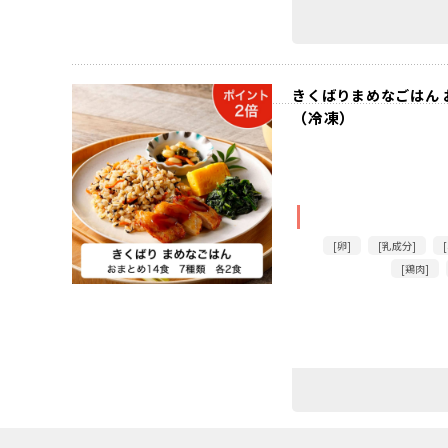
きくばりまめなごはん お
（冷凍）
[卵]
[乳成分]
[鶏肉]
11,900円
（税込）
あります
在庫：