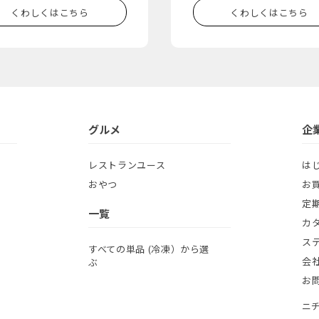
くわしくはこちら
くわしくはこちら
グルメ
企
レストランユース
は
おやつ
お
定
一覧
カ
ス
すべての単品 (冷凍）から選
会
ぶ
お
ニ