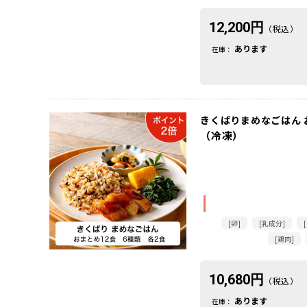
12,200円
（税込）
あります
在庫：
きくばりまめなごはん お
（冷凍）
[卵]
[乳成分]
[鶏肉]
10,680円
（税込）
あります
在庫：