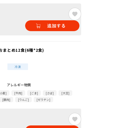
まとめ12食(6種*2食)
アレルギー物質
[小麦]
[牛肉]
[ごま]
[さば]
[大豆]
[豚肉]
[りんご]
[ゼラチン]