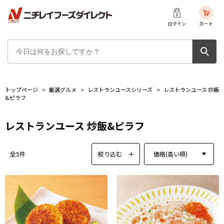
ログイン
カート
トップページ
>
厳選グルメ
>
レストランユースシリーズ
>
レストランユース 炒飯
&ピラフ
レストランユース 炒飯&ピラフ
絞り込む
価格(高い順)
全5件