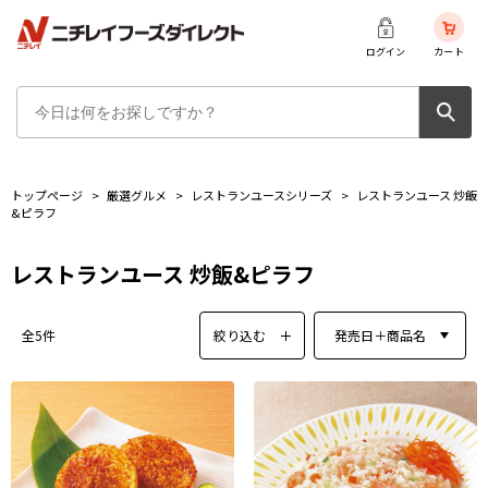
ログイン
カート
トップページ
>
厳選グルメ
>
レストランユースシリーズ
>
レストランユース 炒飯
&ピラフ
レストランユース 炒飯&ピラフ
絞り込む
発売日＋商品名
全5件