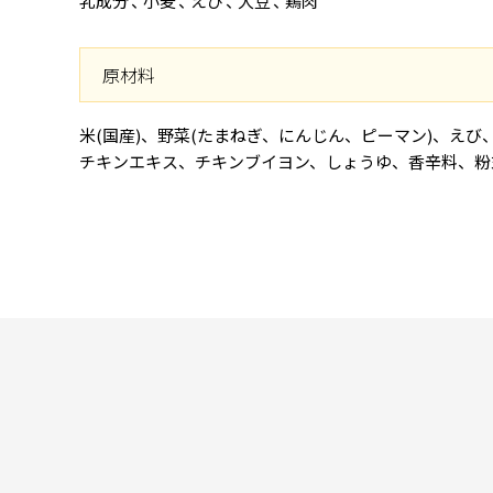
乳成分
小麦
えび
大豆
鶏肉
原材料
米(国産)、野菜(たまねぎ、にんじん、ピーマン)、え
チキンエキス、チキンブイヨン、しょうゆ、香辛料、粉末