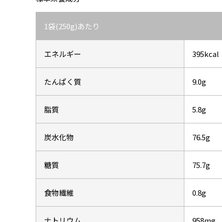
1袋(250g)あたり
エネルギー
395kcal
たんぱく質
9.0g
脂質
5.8g
炭水化物
76.5g
糖質
75.7g
食物繊維
0.8g
ナトリウム
958mg