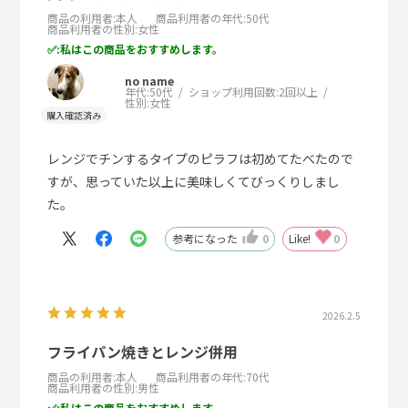
商品の利用者
:本人
商品利用者の年代
:50代
商品利用者の性別
:女性
:私はこの商品をおすすめします。
no name
年代:
50代
ショップ利用回数:
2回以上
性別:
女性
レンジでチンするタイプのピラフは初めてたべたので
すが、思っていた以上に美味しくてびっくりしまし
た。
参考になった
0
Like!
0
2026.2.5
フライパン焼きとレンジ併用
商品の利用者
:本人
商品利用者の年代
:70代
商品利用者の性別
:男性
:私はこの商品をおすすめします。