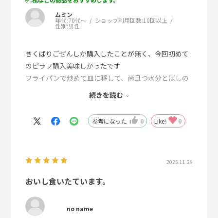
ムミン
年代:
70代～
ショップ利用回数:
10回以上
性別:
男性
きくばりごぜんしか購入したことが無く、今回初めて
のピラフ購入美味しかったです
フライパンで炒めて皿に移して、尚且つ水分とばしの
為、レンジ３０秒加熱するとパラパラに仕上がり自分
続きを読む
好みに仕上げてます
参考になった
0
Like!
0
2025.11.28
おいし食いたています。
no name