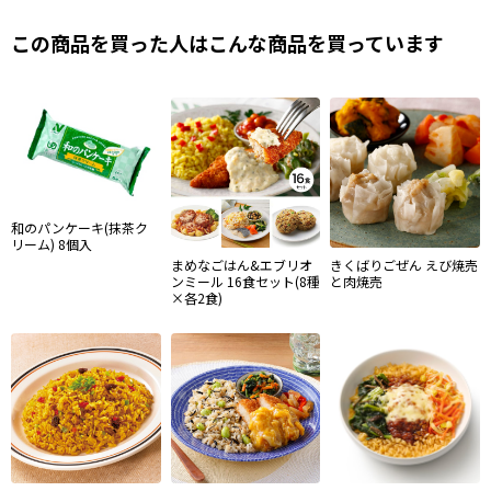
この商品を買った人はこんな商品を買っています
和のパンケーキ(抹茶ク
リーム) 8個入
まめなごはん&エブリオ
きくばりごぜん えび焼売
ンミール 16食セット(8種
と肉焼売
×各2食)