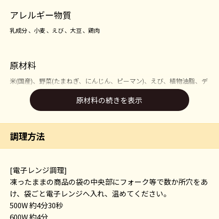
アレルギー物質
乳成分
小麦
えび
大豆
鶏肉
原材料
米(国産)、野菜(たまねぎ、にんじん、ピーマン)、えび、植物油脂、デ
キストリン、食塩、ショートニング、ソースアメリケーヌ、糖類(砂
原材料の続きを表示
糖、乳糖)、たん白加水分解物、バター、チキンエキス、チキンブイヨ
ン、しょうゆ、香辛料、粉末しょうゆ、かつおぶしパウダー/調味料
(アミノ酸等)、加工でん粉、(一部にえび・小麦・乳成分・大豆・鶏肉
を含む)
調理方法
[電子レンジ調理]
凍ったままの商品の袋の中央部にフォーク等で数か所穴をあ
け、袋ごと電子レンジへ入れ、温めてください。
500W 約4分30秒
600W 約4分