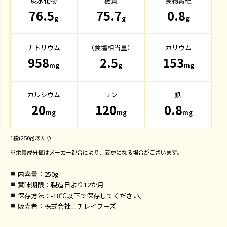
炭水化物
糖質
食物繊維
76.5
75.7
0.8
g
g
g
ナトリウム
（食塩相当量）
カリウム
958
2.5
153
mg
g
mg
カルシウム
リン
鉄
20
120
0.8
mg
mg
mg
1袋(250g)あたり
※栄養成分値はメーカー都合により、変更になる場合がございます。
内容量
：250g
賞味期限
：製造日より12か月
保存方法
：-18℃以下で保存してください。
販売者
：株式会社ニチレイフーズ