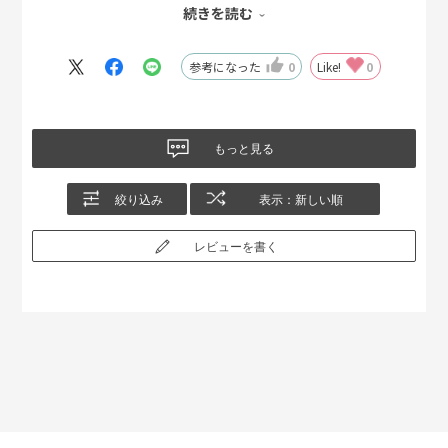
ピラフの料理は すみません どこの国の料理かわかりま
続きを読む
せんが日本料理ではないことは間違いないです
参考になった
0
Like!
0
たまにバターが強く、海老の海鮮風味が味わえなく食
べている間にバターの油っけで食べきれない、やっと
完食があります。
もっと見る
ニチレイの海老ピラフは、このような事はなく、ご高
絞り込み
表示：新しい順
齢の方にも、美味しい瞬間をお届け出来ます。海老の
自然の恵みも感じ取れます。
レビューを書く