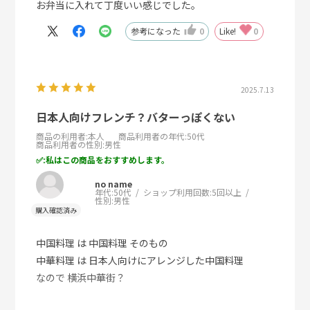
お弁当に入れて丁度いい感じでした。
参考になった
0
Like!
0
2025.7.13
日本人向けフレンチ？バターっぽくない
商品の利用者
:本人
商品利用者の年代
:50代
商品利用者の性別
:男性
:私はこの商品をおすすめします。
no name
年代:
50代
ショップ利用回数:
5回以上
性別:
男性
中国料理 は 中国料理 そのもの
中華料理 は 日本人向けにアレンジした中国料理
なので 横浜中華街？