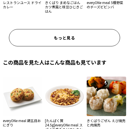
レストランユース ドライ
きくばり まめなごはん
everyONe meal 5種野菜
カレー
カツ煮風と枝豆ひじきご
のチーズビビンバ
はん
もっと見る
この商品を見た人はこんな商品も見ています
everyONe meal 鶏五目お
[たんぱく質
きくばりごぜん えび焼売
にぎり
24.5g]everyONe meal ス
と肉焼売