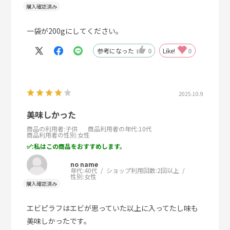
一袋が200gにしてください。
参考になった
0
Like!
0
2025.10.9
美味しかった
商品の利用者
:子供
商品利用者の年代
:10代
商品利用者の性別
:女性
:私はこの商品をおすすめします。
no name
年代:
40代
ショップ利用回数:
2回以上
性別:
女性
エビピラフはエビが思っていた以上に入ってたし味も
美味しかったです。