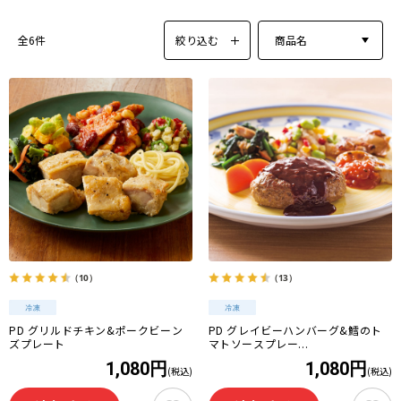
絞り込む
商品名
全6件
（10）
（13）
PD グリルドチキン&ポークビーン
PD グレイビーハンバーグ&鱈のト
ズプレート
マトソースプレー...
1,080円
1,080円
(税込)
(税込)