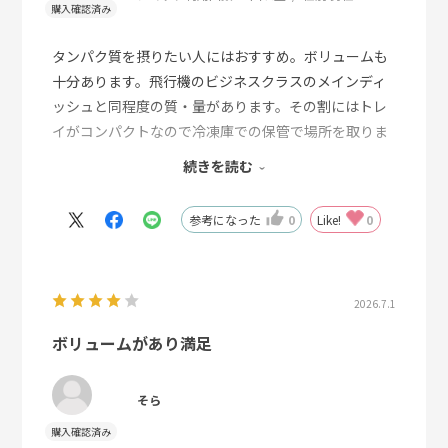
タンパク質を摂りたい人にはおすすめ。ボリュームも
十分あります。飛行機のビジネスクラスのメインディ
ッシュと同程度の質・量があります。その割にはトレ
イがコンパクトなので冷凍庫での保管で場所を取りま
せん。値段的にもう少し安くなるとお得感が出ると思
続きを読む
います。５食セットでなく、７食セットとかにしても
らってその分１個当たりのお値段を割引してもらえる
参考になった
0
Like!
0
とより買いやすくなります。冷凍庫も１５食でキリが
良い保管サイズになっているものが多いと思いますの
で、他の商品の８食セットと合わせて１５食になると
2026.7.1
注文しやすいと思います。
ボリュームがあり満足
そら