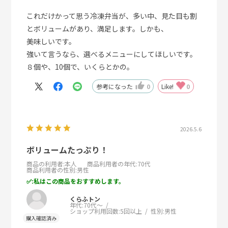
これだけかって思う冷凍弁当が、多い中、見た目も割
とボリュームがあり、満足します。しかも、
美味しいです。
強いて言うなら、選べるメニューにしてほしいです。
８個や、10個で、いくらとかの。
参考になった
0
Like!
0
2026.5.6
ボリュームたっぷり！
商品の利用者
:本人
商品利用者の年代
:70代
商品利用者の性別
:男性
:私はこの商品をおすすめします。
くらふトン
年代:
70代～
ショップ利用回数:
5回以上
性別:
男性