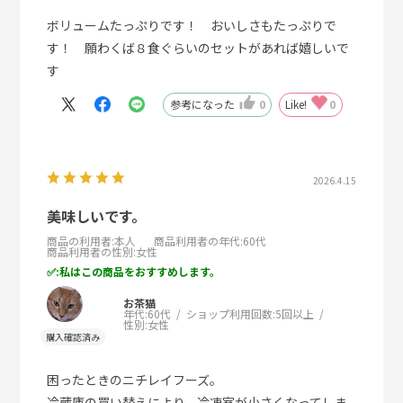
ボリュームたっぷりです！ おいしさもたっぷりで
す！ 願わくば８食ぐらいのセットがあれば嬉しいで
す
参考になった
0
Like!
0
2026.4.15
美味しいです。
商品の利用者
:本人
商品利用者の年代
:60代
商品利用者の性別
:女性
:私はこの商品をおすすめします。
お茶猫
年代:
60代
ショップ利用回数:
5回以上
性別:
女性
困ったときのニチレイフーズ。
冷蔵庫の買い替えにより、冷凍室が小さくなってしま