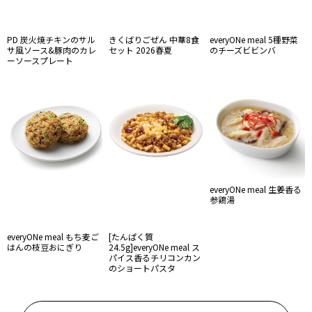
PD 炭火焼チキンのサル
きくばりごぜん 中華8食
everyONe meal 5種野菜
サ風ソース&豚肉のカレ
セット 2026春夏
のチーズビビンバ
ーソースプレート
everyONe meal 生姜香る
参鶏湯
everyONe meal もち麦ご
[たんぱく質
はんの枝豆おにぎり
24.5g]everyONe meal ス
パイス香るチリコンカン
のショートパスタ