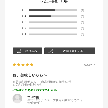
13
レビュー件数：
件
★
5
(7)
★
4
(6)
★
3
(0)
★
2
(0)
★
1
(0)
絞り込み
表示：新しい順
2026.7.13
お、美味しいぃぃ〜
商品の利用者
:本人
商品利用者の年代
:50代
商品利用者の性別
:女性
:私はこの商品をおすすめします。
ブドウ糖
年代:
50代
ショップ利用回数:
はじめて
性別:
女性