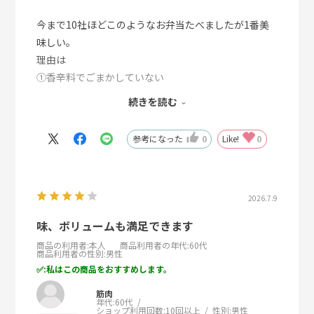
今まで10社ほどこのようなお弁当たべましたが1番美
味しい。
理由は
①香辛料でごまかしていない
②旨味や出汁を上手に使っている
続きを読む
③食べ応えがあるが脂っこくない
④腹持ちがいい。
参考になった
0
Like!
0
12時半に食べて夜21時まで持つ。
⑤冷食独特の味があまりしない。
⑥やや値段は張るが値段に見合う
2026.7.9
内容、味
です。もっと種類を増やして欲しいです。
味、ボリュームも満足できます
ニチレイさんよろしくお願いします
商品の利用者
:本人
商品利用者の年代
:60代
商品利用者の性別
:男性
:私はこの商品をおすすめします。
筋肉
年代:
60代
ショップ利用回数:
10回以上
性別:
男性