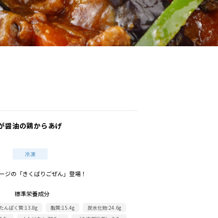
うが醤油の鶏からあげ
ージの「きくばりごぜん」登場！
標準栄養成分
たんぱく質:13.8g
脂質:15.4g
炭水化物:24.6g