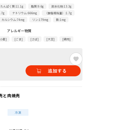
たんぱく質:11.1g
脂質:9.6g
炭水化物:13.3g
.7g
ナトリウム:666mg
（食塩相当量）:1.7g
カルシウム:74mg
リン:179mg
鉄:1mg
アレルギー物質
[小麦]
[ごま]
[さば]
[大豆]
[鶏肉]
売と肉焼売