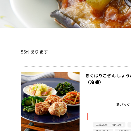
56
件あります
きくばりごぜん しょ
（冷凍）
新パッケ
エネルギー:285kcal