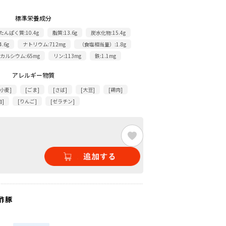
標準栄養成分
たんぱく質:10.4g
脂質:13.6g
炭水化物:15.4g
.6g
ナトリウム:712mg
（食塩相当量）:1.8g
カルシウム:65mg
リン:113mg
鉄:1.1mg
アレルギー物質
[小麦]
[ごま]
[さば]
[大豆]
[鶏肉]
肉]
[りんご]
[ゼラチン]
酢豚