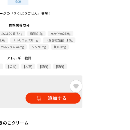
ージの「きくばりごぜん」登場！
標準栄養成分
たんぱく質:7.4g
脂質:9.2g
炭水化物:26.9g
.6g
ナトリウム:737mg
（食塩相当量）:1.9g
カルシウム:44mg
リン:91mg
鉄:0.8mg
アレルギー物質
]
[ごま]
[大豆]
[鶏肉]
[豚肉]
きのこクリーム