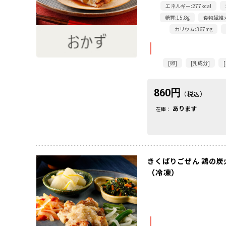
エネルギー:277kcal
糖質:15.8g
食物繊維:4
カリウム:367mg
[卵]
[乳成分]
860円
（税込）
あります
在庫：
きくばりごぜん 鶏の炭
（冷凍）