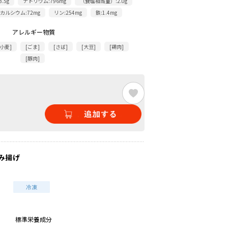
.5g
ナトリウム:796mg
（食塩相当量）:2.0g
カルシウム:72mg
リン:254mg
鉄:1.4mg
アレルギー物質
[小麦]
[ごま]
[さば]
[大豆]
[鶏肉]
[豚肉]
み揚げ
標準栄養成分