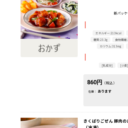
新パッケ
エネルギー:213kcal
糖質:23.3g
食物繊維:3
カリウム:313mg
[乳成分]
[小麦
860円
（税込）
あります
在庫：
きくばりごぜん 豚肉の
（冷凍）