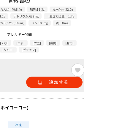
標準栄養成分
たんぱく質:8.4g
脂質:13.3g
炭水化物:32.0g
.1g
ナトリウム:689mg
（食塩相当量）:1.7g
カルシウム:58mg
リン:100mg
鉄:0.8mg
アレルギー物質
[えび]
[ごま]
[大豆]
[鶏肉]
[豚肉]
[りんご]
[ゼラチン]
(ホイコーロー)