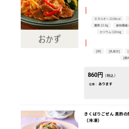
エネルギー:216kcal
糖質:10.8g
食物繊維:4
カリウム:320mg
[卵]
[乳成分]
[豚
860円
（税込）
あります
在庫：
きくばりごぜん 黒酢の
（冷凍）