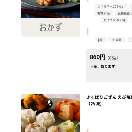
エネルギー:177kcal
糖質:9.6g
食物繊維:3
カリウム:342mg
[卵]
[乳成分]
860円
（税込）
あります
在庫：
きくばりごぜん えび焼
（冷凍）