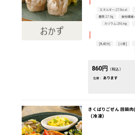
エネルギー:273kcal
糖質:27.9g
食物繊維:4
カリウム:291mg
[乳成分]
[小麦]
860円
（税込）
あります
在庫：
きくばりごぜん 回鍋肉
（冷凍）