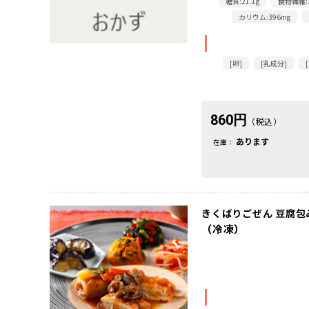
糖質:21.1g
食物繊維:3
カリウム:396mg
[卵]
[乳成分]
860円
（税込）
あります
在庫：
きくばりごぜん 豆腐包
（冷凍）