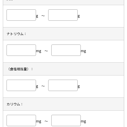
g ～
g
ナトリウム：
mg ～
mg
（食塩相当量）：
g ～
g
カリウム：
mg ～
mg