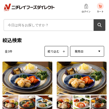
ログイン
カート
絞込検索
絞り込む
発売日
全3件