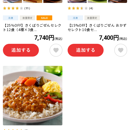
（11）
（4）
【25％OFF】きくばりごぜんセレク
【15%OFF】きくばりごぜん おかず
ト12食（4種×3食...
セレクト10食セ...
7,740円
7,400円
(税込)
(税込)