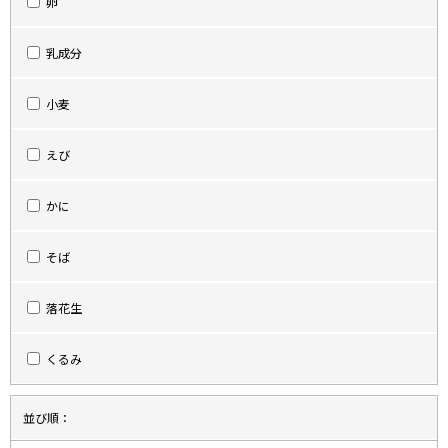
卵
乳成分
小麦
えび
かに
そば
落花生
くるみ
並び順：