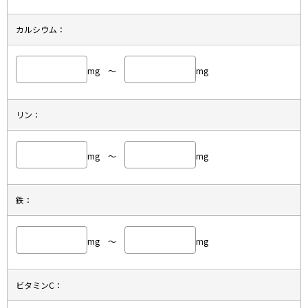
カルシウム：
mg ～
mg
リン：
mg ～
mg
鉄：
mg ～
mg
ビタミンC：