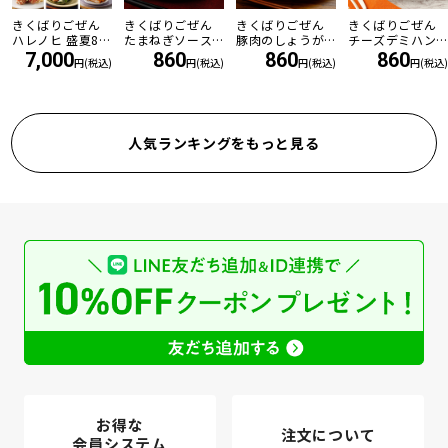
きくばりごぜん
きくばりごぜん
きくばりごぜん
きくばりごぜん
ハレノヒ 盛夏8食
たまねぎソース
豚肉のしょうが
チーズデミハン
セット ・2026年
の和風ハンバー
焼き
バーグ
7,000
860
860
860
円(税込)
円(税込)
円(税込)
円(税込)
7月
グ
人気ランキングをもっと見る
お得な
注文について
会員システム