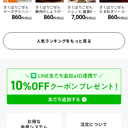
きくばりごぜん
きくばりごぜん
きくばりごぜん
きくばりごぜん
チーズデミハン
豚肉のしょうが
ハレノヒ 盛夏8食
たまねぎソース
バーグ
焼き
セット ・2026年
の和風ハンバー
860
860
7,000
860
円(税込)
円(税込)
円(税込)
円(税込)
7月
グ
人気ランキングをもっと見る
お得な
注文について
会員システム