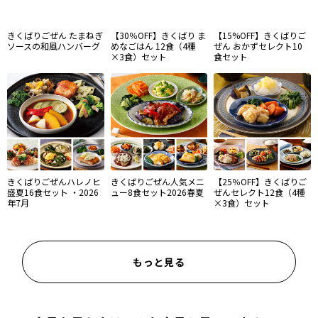
きくばりごぜん たまねぎ
【30％OFF】きくばり ま
【15%OFF】きくばりご
ソースの和風ハンバーグ
めなごはん 12食（4種
ぜん おかずセレクト10
×3食）セット
食セット
きくばりごぜんハレノヒ
きくばりごぜん人気メニ
【25％OFF】きくばりご
盛夏16食セット ・2026
ュー8食セット2026春夏
ぜんセレクト12食（4種
年7月
×3食）セット
もっと見る