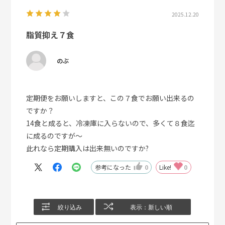
2025.12.20
脂質抑え７食
のぶ
定期便をお願いしますと、この７食でお願い出来るの
ですか？
14食と成ると、冷凍庫に入らないので、多くて８食迄
に成るのですが～
此れなら定期購入は出来無いのですか?
参考になった
0
Like!
0
絞り込み
表示：新しい順