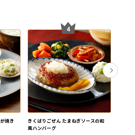
4
うが焼き
きくばりごぜん たまねぎソースの和
きくば
風ハンバーグ
火焼き