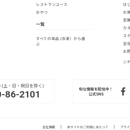
レストランユース
は
おやつ
お
定
一覧
カ
ス
すべての単品 (冷凍）から選
会
ぶ
お
ニ
:00 (土・日・祝日を除く)
旬な情報を配信中！
0-86-2101
公式SNS
会社情報
本サイトのご利用にあたって
プライ