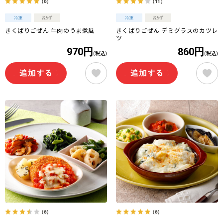
（6）
（11）
きくばりごぜん 牛肉のうま煮風
きくばりごぜん デミグラスのカツレ
ツ
970円
860円
(税込)
(税込)
（6）
（6）