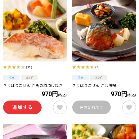
（11）
（5）
きくばりごぜん 赤魚の粕漬け焼き
きくばりごぜん さば味噌
970円
970円
(税込)
(税込)
在庫切れです