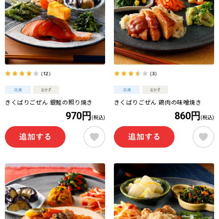
（12）
（3）
きくばりごぜん 銀鮭の照り焼き
きくばりごぜん 鶏肉の味噌焼き
970円
860円
(税込)
(税込)