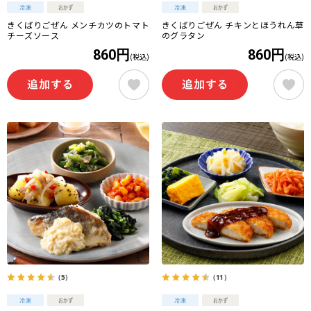
きくばりごぜん メンチカツのトマト
きくばりごぜん チキンとほうれん草
チーズソース
のグラタン
860円
860円
(税込)
(税込)
（5）
（11）