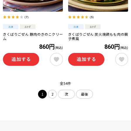
（7）
（5）
きくばりごぜん 豚肉のきのこクリー
きくばりごぜん 炭火焼鶏もも肉の親
ム
子煮風
860円
860円
(税込)
(税込)
全54件
1
2
次
最後