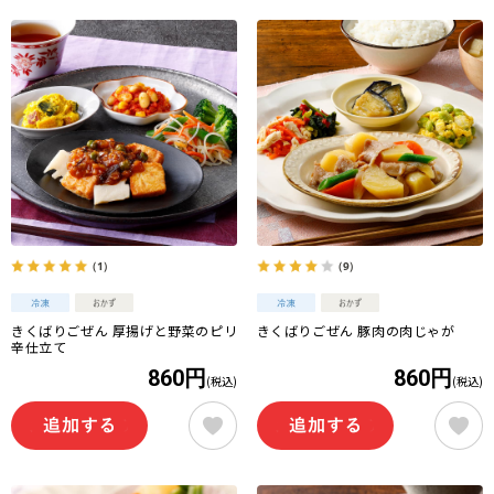
（1）
（9）
きくばりごぜん 厚揚げと野菜のピリ
きくばりごぜん 豚肉の肉じゃが
辛仕立て
860円
860円
(税込)
(税込)