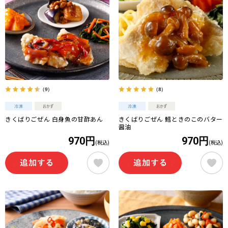
（9）
（8）
きくばりごぜん 白身魚の甘酢あん
きくばりごぜん 鱈ときのこのバター
醤油
970円
970円
(税込)
(税込)