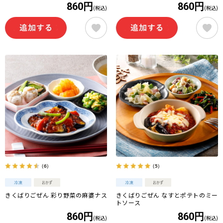
860円
860円
(税込)
(税込)
（6）
（5）
きくばりごぜん 彩り野菜の麻婆ナス
きくばりごぜん なすとポテトのミー
トソース
860円
860円
(税込)
(税込)