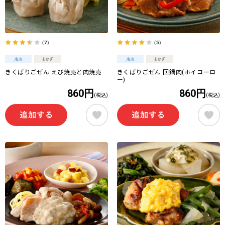
（7）
（5）
きくばりごぜん えび焼売と肉焼売
きくばりごぜん 回鍋肉(ホイコーロ
ー)
860円
860円
(税込)
(税込)