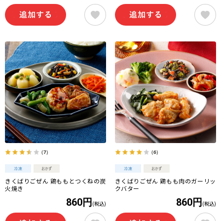
（7）
（6）
きくばりごぜん 鶏ももとつくねの炭
きくばりごぜん 鶏もも肉のガーリッ
火焼き
クバター
860円
860円
(税込)
(税込)