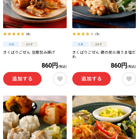
（8）
（5）
きくばりごぜん 豆腐包み揚げ
きくばりごぜん 鶏の炭火焼うま塩だ
れ
860円
860円
(税込)
(税込)