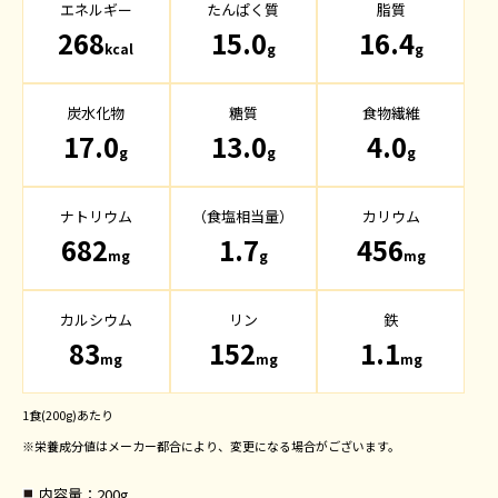
エネルギー
たんぱく質
脂質
268
15.0
16.4
kcal
g
g
炭水化物
糖質
食物繊維
17.0
13.0
4.0
g
g
g
ナトリウム
（食塩相当量）
カリウム
682
1.7
456
mg
g
mg
カルシウム
リン
鉄
83
152
1.1
mg
mg
mg
1食(200g)あたり
※栄養成分値はメーカー都合により、変更になる場合がございます。
内容量
：200g