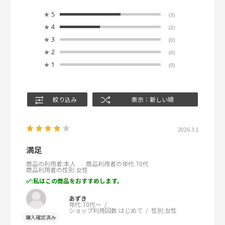
★
5
(3)
★
4
(2)
★
3
(0)
★
2
(0)
★
1
(0)
絞り込み
表示：新しい順
2026.3.1
満足
商品の利用者
:本人
商品利用者の年代
:70代
商品利用者の性別
:女性
:私はこの商品をおすすめします。
あずき
年代:
70代～
ショップ利用回数:
はじめて
性別:
女性