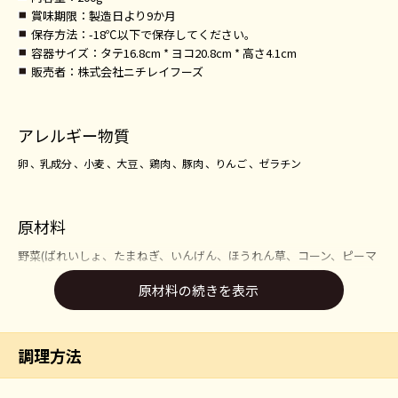
賞味期限
：製造日より9か月
保存方法
：-18℃以下で保存してください。
容器サイズ
：タテ16.8cm * ヨコ20.8cm * 高さ4.1cm
販売者
：株式会社ニチレイフーズ
アレルギー物質
卵
乳成分
小麦
大豆
鶏肉
豚肉
りんご
ゼラチン
原材料
野菜(ばれいしょ、たまねぎ、いんげん、ほうれん草、コーン、ピーマ
ン、セロリ)、すけとうだら(アメリカ)、大豆、マヨネーズ風ドレッシ
原材料の続きを表示
ング、鶏卵加工品、トマト・ピューレーづけ、植物油脂、小麦粉、ベ
ーコン、まぐろ油漬け、生クリーム、トマトペースト、食塩、マーガ
リン、しょうゆ、砂糖、にんにくペースト、香辛料、チキンエキスパ
ウダー、酵母エキスパウダー/増粘剤(加工でん粉、増粘多糖類)、加工
調理方法
でん粉、調味料(アミノ酸等)、クエン酸Na、グルコン酸Na、炭酸K、
重曹、リン酸塩(Na)、乳化剤、カゼインNa、酢酸Na、くん液、pH調