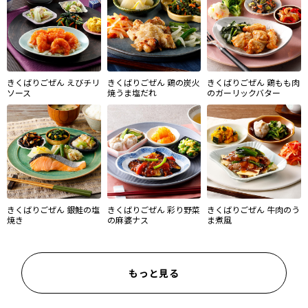
きくばりごぜん えびチリ
きくばりごぜん 鶏の炭火
きくばりごぜん 鶏もも肉
ソース
焼うま塩だれ
のガーリックバター
きくばりごぜん 銀鮭の塩
きくばりごぜん 彩り野菜
きくばりごぜん 牛肉のう
焼き
の麻婆ナス
ま煮風
もっと見る