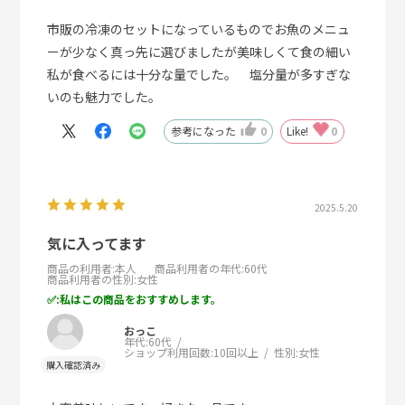
市販の冷凍のセットになっているものでお魚のメニュ
ーが少なく真っ先に選びましたが美味しくて食の細い
私が食べるには十分な量でした。 塩分量が多すぎな
いのも魅力でした。
参考になった
0
Like!
0
2025.5.20
気に入ってます
商品の利用者
:本人
商品利用者の年代
:60代
商品利用者の性別
:女性
:私はこの商品をおすすめします。
おっこ
年代:
60代
ショップ利用回数:
10回以上
性別:
女性