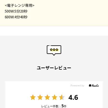
整剤、発色剤(亜硝酸Na)、着色料(クチナシ)、香辛料抽出物、グリシ
<電子レンジ専用>
ン、ミョウバン、(一部に小麦・卵・乳成分・大豆・鶏肉・豚肉・りん
500W:5分20秒
ご・ゼラチンを含む)
600W:4分40秒
ユーザーレビュー
4.6
5
レビュー件数：
件