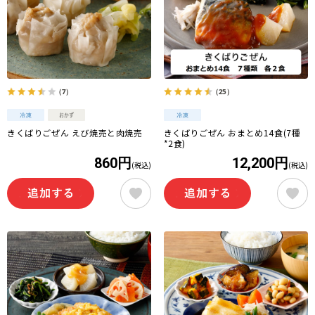
（7）
（25）
きくばりごぜん えび焼売と肉焼売
きくばりごぜん おまとめ14食(7種
*2食)
860円
12,200円
(税込)
(税込)