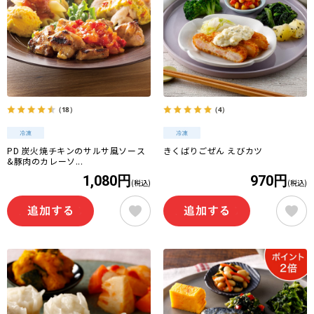
（18）
（4）
PD 炭火焼チキンのサルサ風ソース
きくばりごぜん えびカツ
&豚肉のカレーソ...
1,080円
970円
(税込)
(税込)