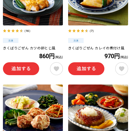
（16）
（7）
きくばりごぜん カツの卵とじ風
きくばりごぜん カレイの煮付け風
860円
970円
(税込)
(税込)