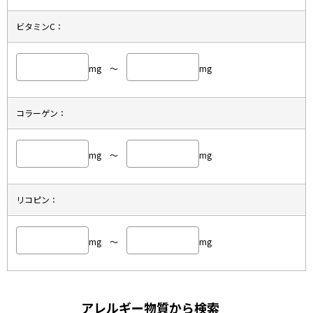
ビタミンC：
mg ～
mg
コラーゲン：
mg ～
mg
リコピン：
mg ～
mg
アレルギー物質から検索