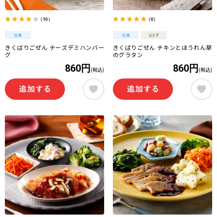
（10）
（6）
きくばりごぜん チーズデミハンバー
きくばりごぜん チキンとほうれん草
グ
のグラタン
860円
860円
(税込)
(税込)