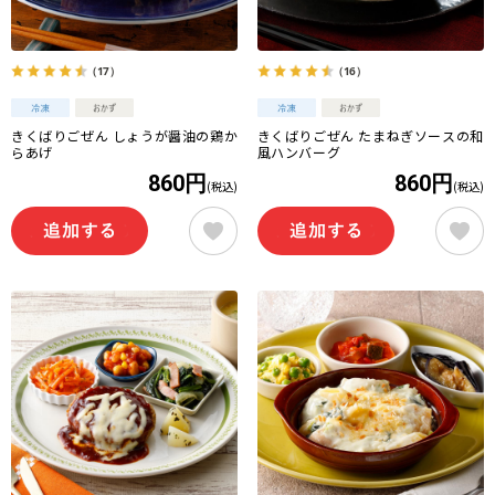
（17）
（16）
きくばりごぜん しょうが醤油の鶏か
きくばりごぜん たまねぎソースの和
らあげ
風ハンバーグ
860円
860円
(税込)
(税込)