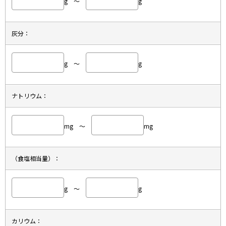
g ～
g
灰分：
g ～
g
ナトリウム：
mg ～
mg
（食塩相当量）：
g ～
g
カリウム：