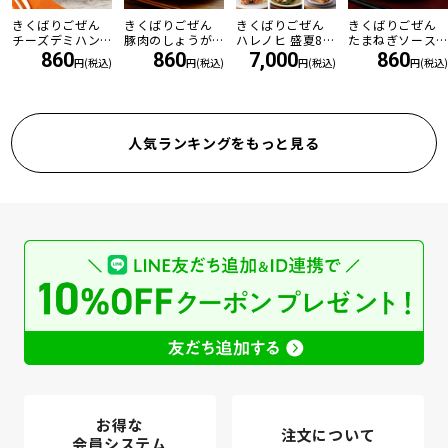
きくばりごぜん
きくばりごぜん
きくばりごぜん
きくばりごぜん
チーズデミハン
豚肉のしょうが
ハレノヒ 盛夏8食
たまねぎソース
バーグ
焼き
セット ・2026年
の和風ハンバー
860
860
7,000
860
円(税込)
円(税込)
円(税込)
円(税込)
7月
グ
人気ランキングをもっと見る
お得な
注文について
会員システム