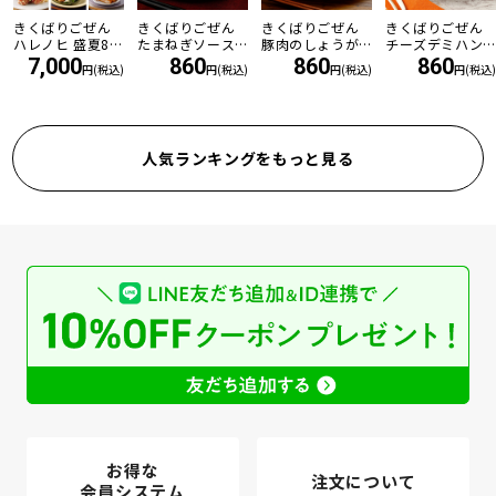
きくばりごぜん
きくばりごぜん
きくばりごぜん
きくばりごぜん
ハレノヒ 盛夏8食
たまねぎソース
豚肉のしょうが
チーズデミハン
セット ・2026年
の和風ハンバー
焼き
バーグ
7,000
860
860
860
円(税込)
円(税込)
円(税込)
円(税込)
7月
グ
人気ランキングをもっと見る
お得な
注文について
会員システム