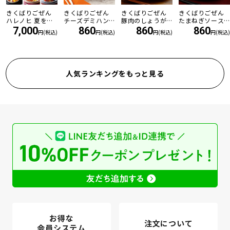
きくばりごぜん
きくばりごぜん
きくばりごぜん
きくばりごぜん
ハレノヒ 夏を乗
チーズデミハン
豚肉のしょうが
たまねぎソース
り切る8食セット
バーグ
焼き
の和風ハンバー
7,000
860
860
860
円(税込)
円(税込)
円(税込)
円(税込)
・2026年8月
グ
人気ランキングをもっと見る
お得な
注文について
会員システム