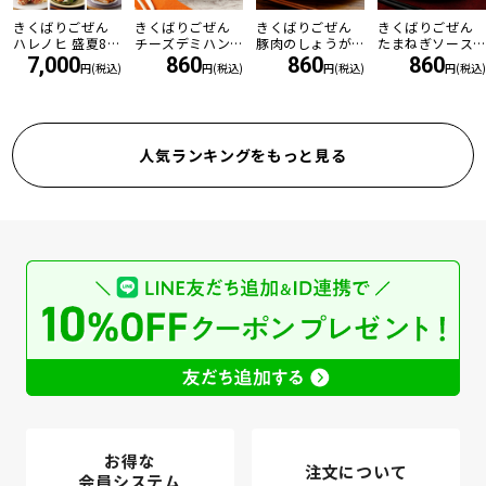
きくばりごぜん
きくばりごぜん
きくばりごぜん
きくばりごぜん
ハレノヒ 盛夏8食
チーズデミハン
豚肉のしょうが
たまねぎソース
セット ・2026年
バーグ
焼き
の和風ハンバー
7,000
860
860
860
円(税込)
円(税込)
円(税込)
円(税込)
7月
グ
人気ランキングをもっと見る
お得な
注文について
会員システム