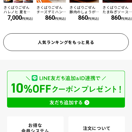
きくばりごぜん
きくばりごぜん
きくばりごぜん
きくばりごぜん
ハレノヒ 夏を乗
チーズデミハン
豚肉のしょうが
たまねぎソース
り切る8食セット
バーグ
焼き
の和風ハンバー
7,000
860
860
860
円(税込)
円(税込)
円(税込)
円(税込)
・2026年8月
グ
人気ランキングをもっと見る
お得な
注文について
会員システム