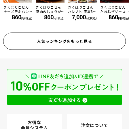
きくばりごぜん
きくばりごぜん
きくばりごぜん
きくばりごぜん
チーズデミハン
豚肉のしょうが
ハレノヒ 盛夏8食
たまねぎソース
バーグ
焼き
セット ・2026年
の和風ハンバー
860
860
7,000
860
円(税込)
円(税込)
円(税込)
円(税込)
7月
グ
人気ランキングをもっと見る
お得な
注文について
会員システム