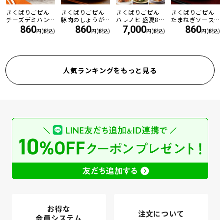
きくばりごぜん
きくばりごぜん
きくばりごぜん
きくばりごぜん
チーズデミハン
豚肉のしょうが
ハレノヒ 盛夏8食
たまねぎソース
バーグ
焼き
セット ・2026年
の和風ハンバー
860
860
7,000
860
円(税込)
円(税込)
円(税込)
円(税込)
7月
グ
人気ランキングをもっと見る
お得な
注文について
会員システム