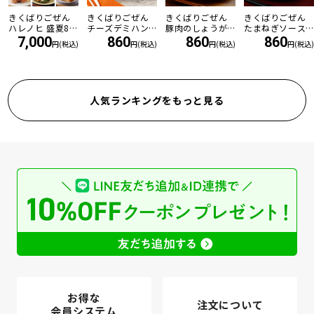
きくばりごぜん
きくばりごぜん
きくばりごぜん
きくばりごぜん
ハレノヒ 盛夏8食
チーズデミハン
豚肉のしょうが
たまねぎソース
セット ・2026年
バーグ
焼き
の和風ハンバー
7,000
860
860
860
円(税込)
円(税込)
円(税込)
円(税込)
7月
グ
人気ランキングをもっと見る
お得な
注文について
会員システム