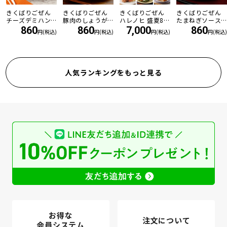
きくばりごぜん
きくばりごぜん
きくばりごぜん
きくばりごぜん
チーズデミハン
豚肉のしょうが
ハレノヒ 盛夏8食
たまねぎソース
バーグ
焼き
セット ・2026年
の和風ハンバー
860
860
7,000
860
円(税込)
円(税込)
円(税込)
円(税込)
7月
グ
人気ランキングをもっと見る
お得な
注文について
会員システム