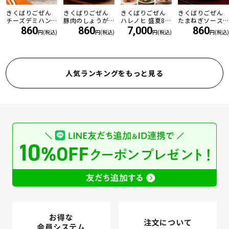
きくばりごぜん
きくばりごぜん
きくばりごぜん
きくばりごぜん
チーズデミハン
豚肉のしょうが
ハレノヒ 盛夏8食
たまねぎソース
バーグ
焼き
セット ・2026年
の和風ハンバー
860
860
7,000
860
円(税込)
円(税込)
円(税込)
円(税込)
7月
グ
人気ランキングをもっと見る
お得な
注文について
会員システム