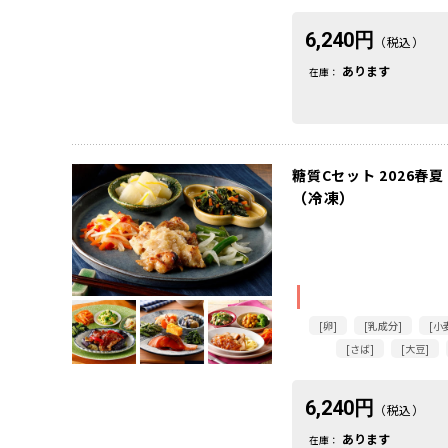
6,240円
（税込）
あります
在庫：
糖質Cセット 2026春夏
（冷凍）
[卵]
[乳成分]
[小
[さば]
[大豆]
6,240円
（税込）
あります
在庫：