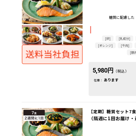
糖質に配慮した
[卵]
[乳成分]
[オレンジ]
[牛肉]
[豚
5,980円
（税込）
あります
在庫：
【定期】糖質セット7食
（隔週に1回お届け・