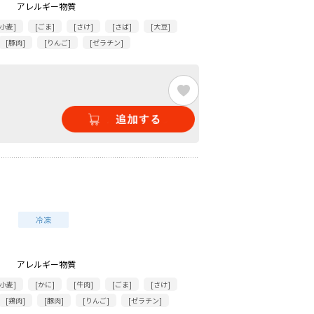
アレルギー物質
[小麦]
[ごま]
[さけ]
[さば]
[大豆]
[豚肉]
[りんご]
[ゼラチン]
アレルギー物質
[小麦]
[かに]
[牛肉]
[ごま]
[さけ]
[鶏肉]
[豚肉]
[りんご]
[ゼラチン]