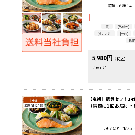
糖質に配慮した
[卵]
[乳成分]
[オレンジ]
[牛肉]
[豚
5,980円
（税込）
○
在庫：
【定期】糖質セット14食
（隔週に1回お届け・
『きくばりごぜん』