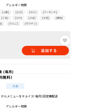
アレルギー物質
[小麦]
[えび]
[かに]
[アーモンド]
[ごま]
[さけ]
[さば]
[大豆]
[鶏肉]
肉]
[りんご]
[ゼラチン]
 (毎月)
料無料）
からメニューをチョイス! 毎月1回定期配送
アレルギー物質