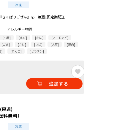
『きくばりごぜん』を、毎週1回定期配送
アレルギー物質
[小麦]
[えび]
[かに]
[アーモンド]
[ごま]
[さけ]
[さば]
[大豆]
[鶏肉]
肉]
[りんご]
[ゼラチン]
(隔週)
送料無料）