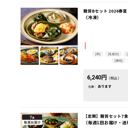
糖質Bセット 2026春夏
（冷凍）
[卵]
[乳成分]
[鶏肉]
6,240円
（税込）
あります
在庫：
【定期】糖質セット7食 
（毎週1回お届け・送