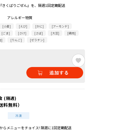
『きくばりごぜん』を、隔週1回定期配送
アレルギー物質
[小麦]
[えび]
[かに]
[アーモンド]
[ごま]
[さけ]
[さば]
[大豆]
[鶏肉]
肉]
[りんご]
[ゼラチン]
 (隔週)
送料無料）
からメニューをチョイス! 隔週に1回定期配送