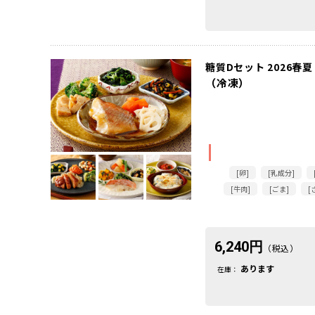
糖質Dセット 2026春夏
（冷凍）
[卵]
[乳成分]
[牛肉]
[ごま]
[
6,240円
（税込）
あります
在庫：