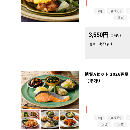
[卵]
[乳成分]
[鶏肉]
3,550円
（税込）
あります
在庫：
糖質Aセット 2026春夏
（冷凍）
[卵]
[乳成分]
[さば]
[大豆]