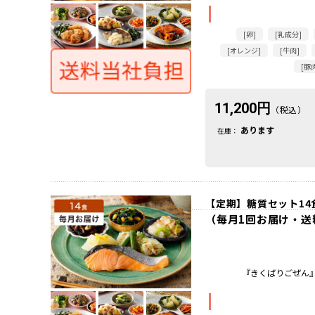
[卵]
[乳成分]
[オレンジ]
[牛肉]
[豚
11,200円
（税込）
あります
在庫：
【定期】糖質セット14食
（毎月1回お届け・送
『きくばりごぜん』