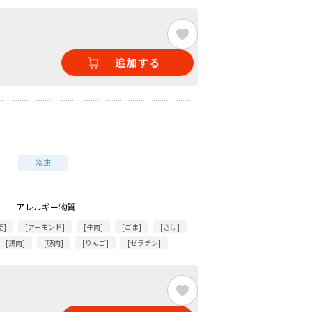
アレルギー物質
麦]
[アーモンド]
[牛肉]
[ごま]
[さけ]
[鶏肉]
[豚肉]
[りんご]
[ゼラチン]