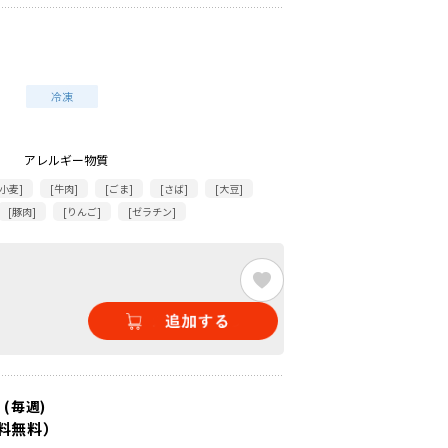
アレルギー物質
[小麦]
[牛肉]
[ごま]
[さば]
[大豆]
[豚肉]
[りんご]
[ゼラチン]
(毎週)
料無料）