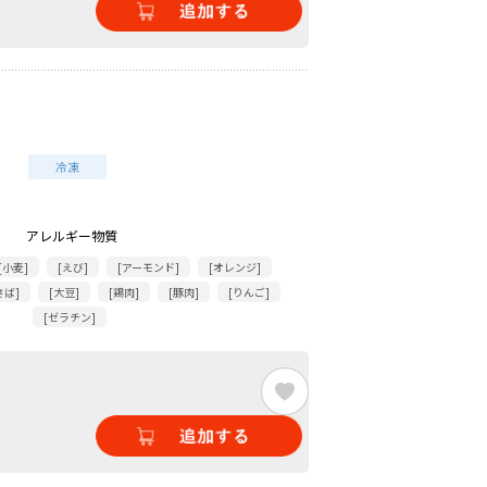
アレルギー物質
[小麦]
[えび]
[アーモンド]
[オレンジ]
さば]
[大豆]
[鶏肉]
[豚肉]
[りんご]
[ゼラチン]