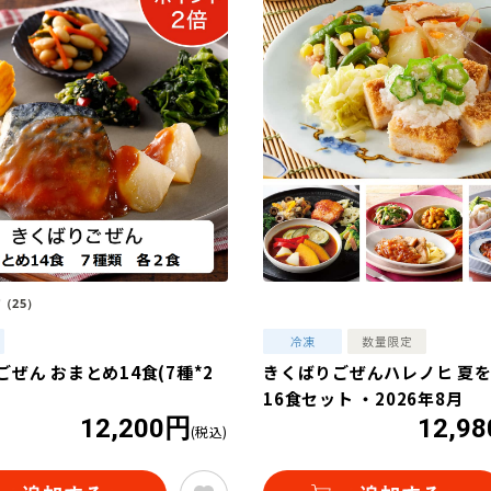
（25）
ぜん おまとめ14食(7種*2
きくばりごぜんハレノヒ 夏
16食セット ・2026年8月
12,200円
12,9
(税込)