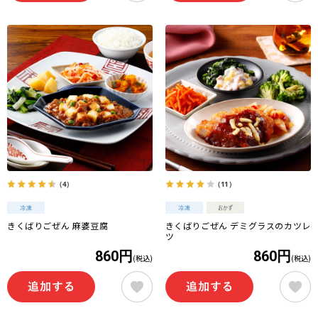
（4）
（11）
きくばりごぜん 麻婆豆腐
きくばりごぜん デミグラスのカツレ
ツ
860円
860円
(税込)
(税込)