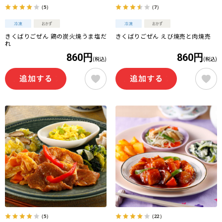
（5）
（7）
きくばりごぜん 鶏の炭火焼うま塩だ
きくばりごぜん えび焼売と肉焼売
れ
860円
860円
(税込)
(税込)
（5）
（22）