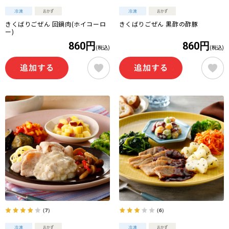
きくばりごぜん 回鍋肉(ホイコーロ
きくばりごぜん 黒酢の酢豚
ー)
860円
860円
(税込)
(税込)
（7）
（6）