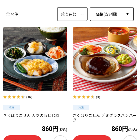
絞り込む
価格(安い順)
全74件
（16）
（3）
きくばりごぜん カツの卵とじ風
きくばりごぜん デミグラスハンバー
グ
860円
860円
(税込)
(税込)