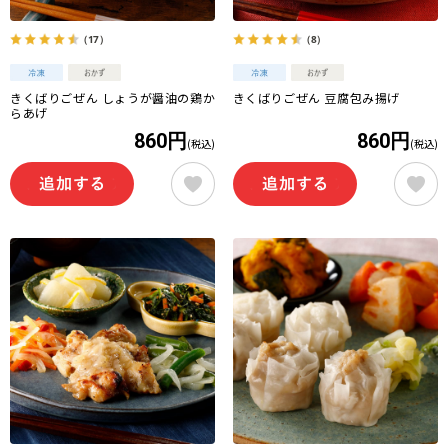
（17）
（8）
きくばりごぜん しょうが醤油の鶏か
きくばりごぜん 豆腐包み揚げ
らあげ
860円
860円
(税込)
(税込)