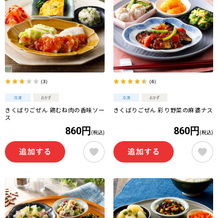
（3）
（6）
きくばりごぜん 鶏むね肉の香味ソー
きくばりごぜん 彩り野菜の麻婆ナス
ス
860円
860円
(税込)
(税込)