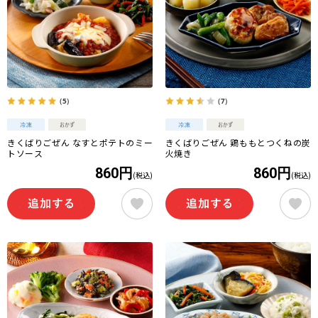
（5）
（7）
きくばりごぜん なすとポテトのミー
きくばりごぜん 鶏ももとつくねの炭
トソース
火焼き
860円
860円
(税込)
(税込)