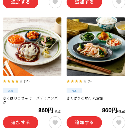
（10）
（6）
きくばりごぜん チーズデミハンバー
きくばりごぜん 八宝菜
グ
860円
860円
(税込)
(税込)