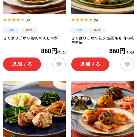
（9）
（5）
きくばりごぜん 豚肉の肉じゃが
きくばりごぜん 炭火焼鶏もも肉の親
子煮風
860円
860円
(税込)
(税込)