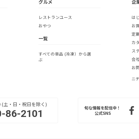
グルメ
企
レストランユース
は
おやつ
お
定
一覧
カ
ス
すべての単品 (冷凍）から選
会
ぶ
お
ニ
:00 (土・日・祝日を除く)
旬な情報を配信中！
0-86-2101
公式SNS