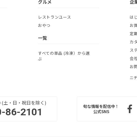
グルメ
企
レストランユース
は
おやつ
お
定
一覧
カ
ス
すべての単品 (冷凍）から選
会
ぶ
お
ニ
:00 (土・日・祝日を除く)
旬な情報を配信中！
0-86-2101
公式SNS