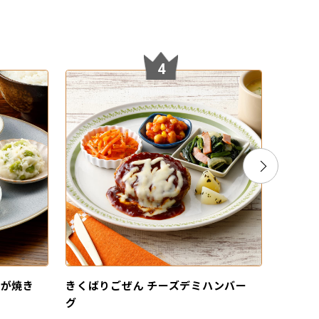
4
うが焼き
きくばりごぜん チーズデミハンバー
きくば
グ
火焼き