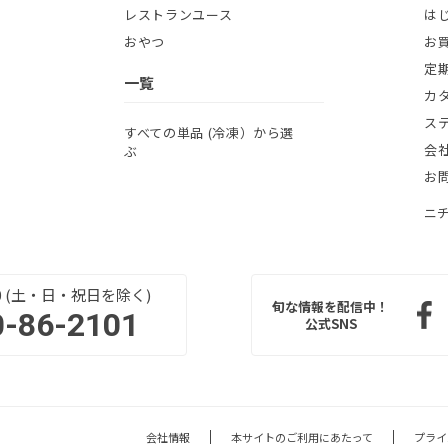
レストランユース
は
おやつ
お
定
一覧
カ
ス
すべての単品 (冷凍）から選
会
ぶ
お
ニ
:00 (土・日・祝日を除く)
旬な情報を配信中！
0-86-2101
公式SNS
会社情報
本サイトのご利用にあたって
プライ