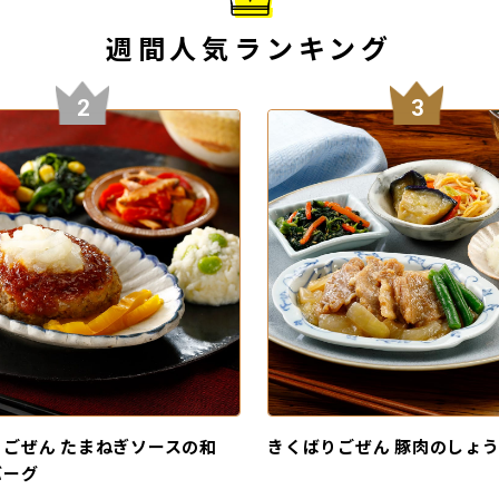
週間人気ランキング
2
3
ごぜん たまねぎソースの和
きくばりごぜん 豚肉のしょ
バーグ