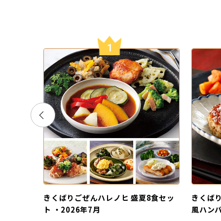
1
け風
きくばりごぜんハレノヒ 盛夏8食セッ
きくばり
ト ・2026年7月
風ハン