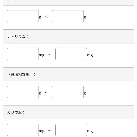
g ～
g
ナトリウム：
mg ～
mg
（食塩相当量）：
g ～
g
カリウム：
mg ～
mg