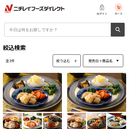
ログイン
カート
絞込検索
絞り込む
発売日＋商品名
全3件