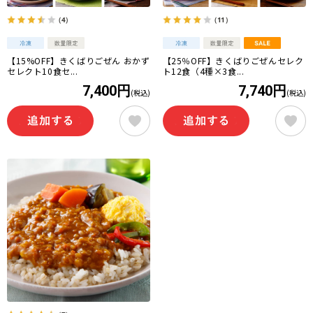
（4）
（11）
【15%OFF】きくばりごぜん おかず
【25％OFF】きくばりごぜんセレク
セレクト10食セ...
ト12食（4種×3食...
7,400円
7,740円
(税込)
(税込)