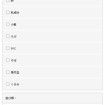
卵
乳成分
小麦
えび
かに
そば
落花生
くるみ
並び順：