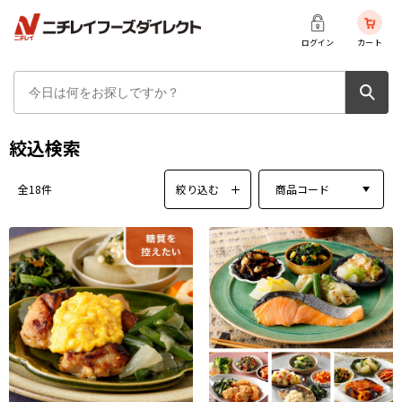
ログイン
カート
絞込検索
絞り込む
商品コード
全18件