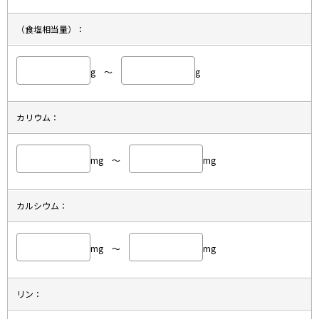
（食塩相当量）：
g ～
g
カリウム：
mg ～
mg
カルシウム：
mg ～
mg
リン：