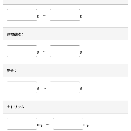
g ～
g
食物繊維：
g ～
g
灰分：
g ～
g
ナトリウム：
mg ～
mg