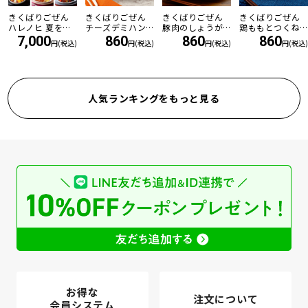
きくばりごぜん
きくばりごぜん
きくばりごぜん
きくばりごぜん
ハレノヒ 夏を乗
チーズデミハン
豚肉のしょうが
鶏ももとつくね
り切る8食セット
バーグ
焼き
の炭火焼き
7,000
860
860
860
円(税込)
円(税込)
円(税込)
円(税込)
・2026年8月
人気ランキングをもっと見る
お得な
注文について
会員システム