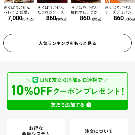
きくばりごぜん
きくばりごぜん
きくばりごぜん
きくばりごぜん
ハレノヒ 盛夏8食
たまねぎソース
豚肉のしょうが
チーズデミハン
セット ・2026年
の和風ハンバー
焼き
バーグ
7,000
860
860
860
円(税込)
円(税込)
円(税込)
円(税込)
7月
グ
人気ランキングをもっと見る
お得な
注文について
会員システム