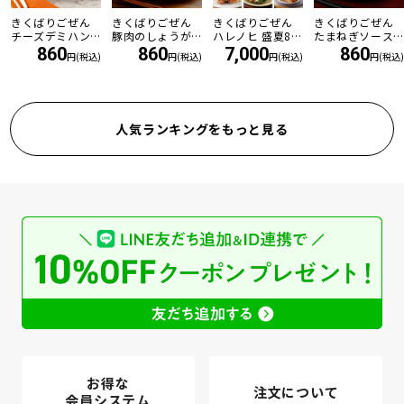
きくばりごぜん
きくばりごぜん
きくばりごぜん
きくばりごぜん
チーズデミハン
豚肉のしょうが
ハレノヒ 盛夏8食
たまねぎソース
バーグ
焼き
セット ・2026年
の和風ハンバー
860
860
7,000
860
円(税込)
円(税込)
円(税込)
円(税込)
7月
グ
人気ランキングをもっと見る
お得な
注文について
会員システム